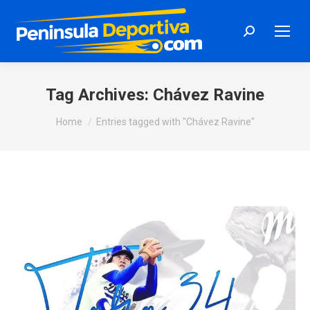
Search:
Tag Archives:
Chávez Ravine
You are here:
Home
Entries tagged with "Chávez Ravine"