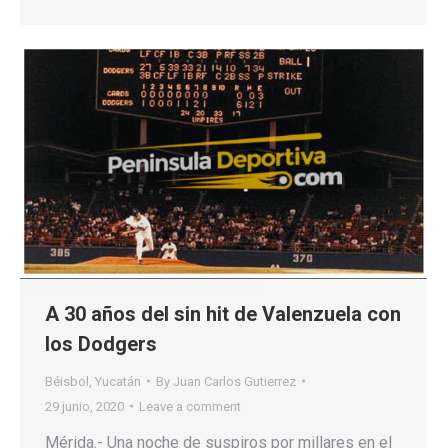
A 30 años del sin hit de Valenzuela con
los Dodgers
Béisbol
,
Yucatán
By
Juan Carlos Gutierrez
29 junio, 2020
Leave a comment
Mérida.- Una noche de suspiros por millares en el