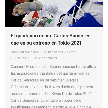
El quintanarroense Carlos Sansores
cae en su estreno en Tokio 2021
Otros
,
Quintana Roo
By
Juan Carlos Gutierrez
26 julio, 2021
Leave a comment
Cancún.- El croata Iván Sapina puso un fuerte alto a
las aspiraciones triunfales del quintanarroense
Carlos Sansores en su debut en Juegos
Olímpicos, al vencerlo 6-4 en duelo de la primera
ronda del torneo de Tae Kwon Do de Tokio 2021.
Carlos Sansores, quien tuvo un buen, pero
insuficiente desempeño, perdió el duelo hacia el…