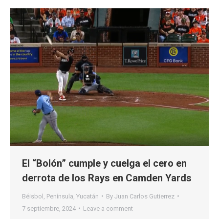
El “Bolón” cumple y cuelga el cero en
derrota de los Rays en Camden Yards
Béisbol
,
Península
,
Yucatán
By
Juan Carlos Gutierrez
7 septiembre, 2024
Leave a comment