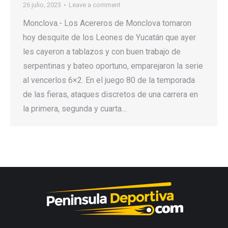
26 julio, 2023
Leave a comment
Monclova.- Los Acereros de Monclova tomaron
hoy desquite de los Leones de Yucatán que ayer
les cayeron a tablazos y con buen trabajo de
serpentinas y bateo oportuno, emparejaron la serie
al vencerlos 6×2. En el juego 80 de la temporada
de las fieras, ataques discretos de una carrera en
la primera, segunda y cuarta…