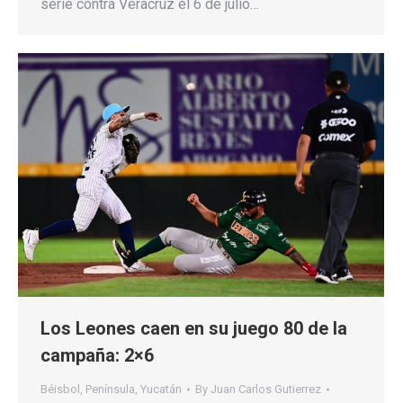
serie contra Veracruz el 6 de julio…
Los Leones caen en su juego 80 de la
campaña: 2×6
Béisbol
,
Península
,
Yucatán
By
Juan Carlos Gutierrez