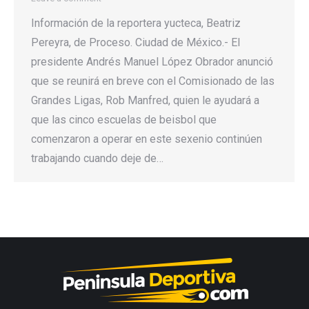
Información de la reportera yucteca, Beatriz
Pereyra, de Proceso. Ciudad de México.- El
presidente Andrés Manuel López Obrador anunció
que se reunirá en breve con el Comisionado de las
Grandes Ligas, Rob Manfred, quien le ayudará a
que las cinco escuelas de beisbol que
comenzaron a operar en este sexenio continúen
trabajando cuando deje de…