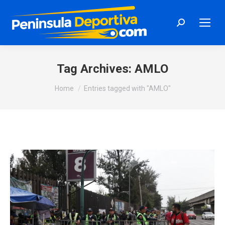
Search:
Tag Archives:
AMLO
You are here:
Home
Entries tagged with "AMLO"