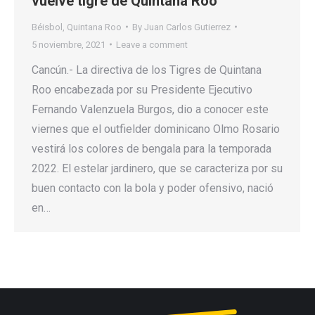
vuelve tigre de Quintana Roo
Béisbol
,
Quintana Roo
By
Juan Carlos Gutierrez
5 noviembre, 2021
Leave a comment
Cancún.- La directiva de los Tigres de Quintana
Roo encabezada por su Presidente Ejecutivo
Fernando Valenzuela Burgos, dio a conocer este
viernes que el outfielder dominicano Olmo Rosario
vestirá los colores de bengala para la temporada
2022. El estelar jardinero, que se caracteriza por su
buen contacto con la bola y poder ofensivo, nació
en…